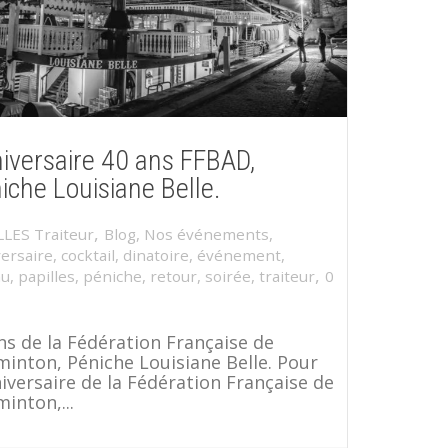
iversaire 40 ans FFBAD,
iche Louisiane Belle.
,
LLES Traiteur
Blog
,
Nos événements
,
ersaire
,
cocktail
,
dinatoire
,
événement
,
,
au
,
papilles
,
péniche
,
retour
,
soirée
,
traiteur
0
ns de la Fédération Française de
inton, Péniche Louisiane Belle. Pour
niversaire de la Fédération Française de
inton,...