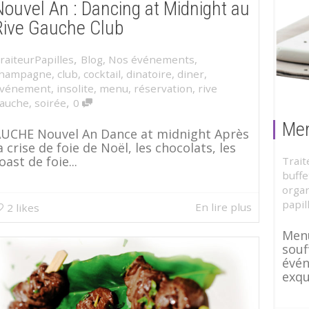
Nouvel An : Dancing at Midnight au
Rive Gauche Club
,
raiteurPapilles
Blog
,
Nos événements
,
hampagne
,
club
,
cocktail
,
dinatoire
,
diner
,
vénement
,
insolite
,
menu
,
réservation
,
rive
,
auche
,
soirée
0
Men
UCHE Nouvel An Dance at midnight Après
a crise de foie de Noël, les chocolats, les
oast de foie...
Trait
buffe
organ
papil
En lire plus
2
likes
Menu
souf
évén
exqui