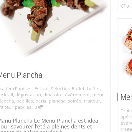
0
Menu Plancha
,
raiteurPapilles
Estival
,
Sélection Buffet
,
buffet
,
ocktail
,
dégustation
,
dinatoire
,
événement
,
menu
Men
lancha
,
papilles
,
paris
,
plancha
,
soirée
,
traiteur
,
,
raiteur papilles
0
Trait
apéri
anu Plancha Le Menu Plancha est idéal
évén
our savourer l’été à pleines dents et
trait