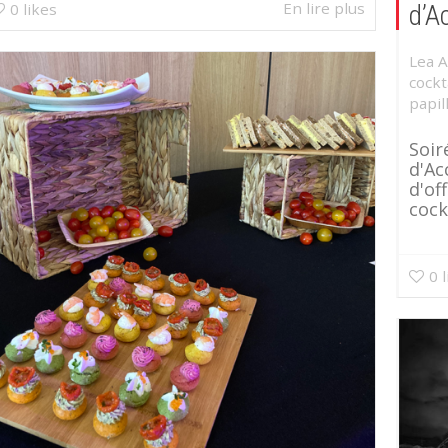
En lire plus
0
likes
d’A
Lea 
cockt
papil
Soir
d'Ac
d'of
cockt
0