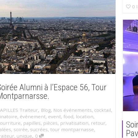
0
Soirée Alumni à l’Espace 56, Tour
Montparnarsse.
,
APILLES Traiteur
Blog
,
Nos événements
,
cocktail
,
inatoire
,
événement
,
event
,
food
,
location
,
Soi
ourriture
,
papilles
,
pièces
,
privatisation
,
retour
,
alées
,
soirée
,
sucrées
,
tour montparnasse
,
Pav
,
raiteur
,
unique
0