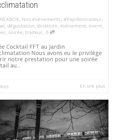
cclimatation
,
AREABOX
Nos événements
,
#Papillestraiteur
,
ail
,
dégustation
,
dinatoire
,
événement
,
event
,
,
les
,
soirée
,
traiteur
0
ée Cocktail FFT au Jardin
climatation Nous avons eu le privilège
frir notre prestation pour une soirée
ail au...
En lire plus
likes