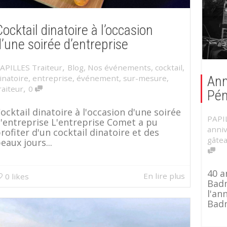
ocktail dinatoire à l’occasion
d’une soirée d’entreprise
,
APILLES Traiteur
Blog
,
Nos événements
,
cocktail
,
Ann
inatoire
,
entreprise
,
événement
,
sur-mesure
,
,
raiteur
0
Pén
ocktail dinatoire à l'occasion d'une soirée
PAPI
'entreprise L'entreprise Comet a pu
anniv
rofiter d'un cocktail dinatoire et des
gâte
eaux jours...
40 a
En lire plus
0
likes
Badm
l'an
Badm