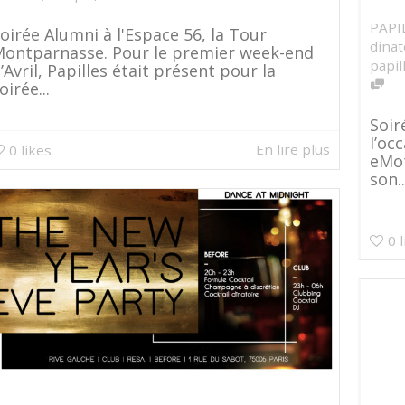
PAPI
oirée Alumni à l'Espace 56, la Tour
dinat
ontparnasse. Pour le premier week-end
papil
’Avril, Papilles était présent pour la
oirée...
Soir
l’oc
En lire plus
0
likes
eMot
son..
0