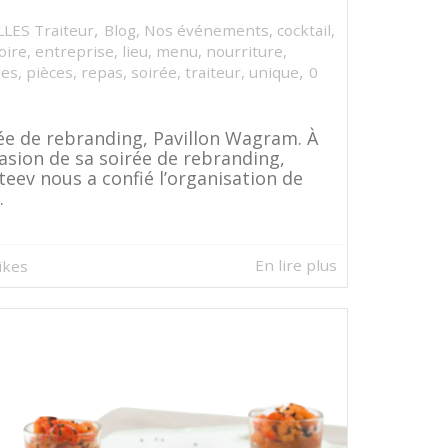
,
LLES Traiteur
Blog
,
Nos événements
,
cocktail
,
oire
,
entreprise
,
lieu
,
menu
,
nourriture
,
,
les
,
pièces
,
repas
,
soirée
,
traiteur
,
unique
0
ée de rebranding, Pavillon Wagram. À
casion de sa soirée de rebranding,
eev nous a confié l’organisation de
.
En lire plus
likes