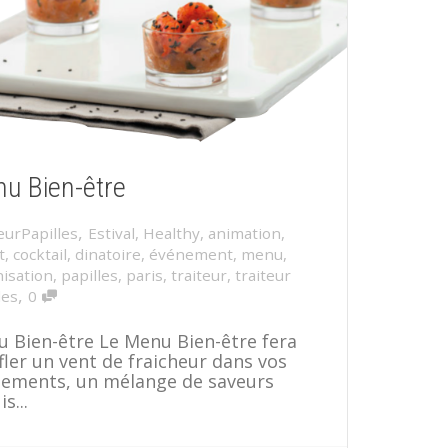
u Bien-être
,
eurPapilles
Estival
,
Healthy
,
animation
,
t
,
cocktail
,
dinatoire
,
événement
,
menu
,
isation
,
papilles
,
paris
,
traiteur
,
traiteur
,
les
0
 Bien-être Le Menu Bien-être fera
fler un vent de fraicheur dans vos
ements, un mélange de saveurs
s...