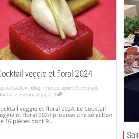
ocktail veggie et floral 2024
,
ea AREABOX
Blog
,
Menus
,
apéritif
,
cocktail
,
,
inatoire
,
menu
,
veggie
0
ocktail veggie et floral 2024. Le Cocktail
eggie et floral 2024 propose une sélection
e 16 pièces dont 9...
Soi