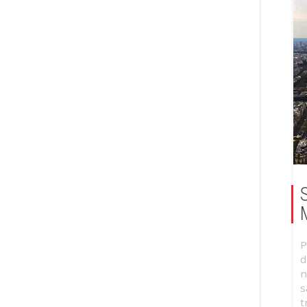
P
d
n
s
t