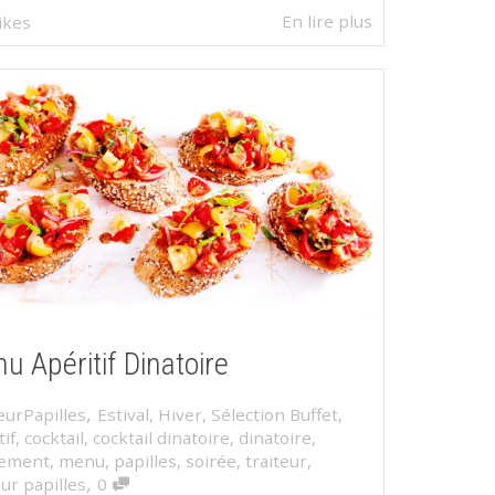
En lire plus
likes
u Apéritif Dinatoire
,
eurPapilles
Estival
,
Hiver
,
Sélection Buffet
,
tif
,
cocktail
,
cocktail dinatoire
,
dinatoire
,
ement
,
menu
,
papilles
,
soirée
,
traiteur
,
,
eur papilles
0