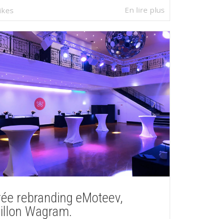
En lire plus
likes
rée rebranding eMoteev,
illon Wagram.