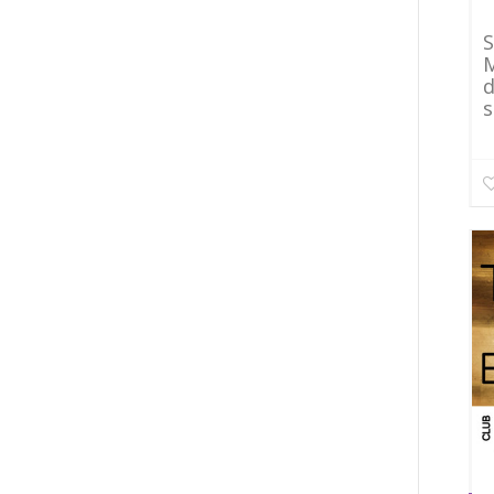
S
M
d
s