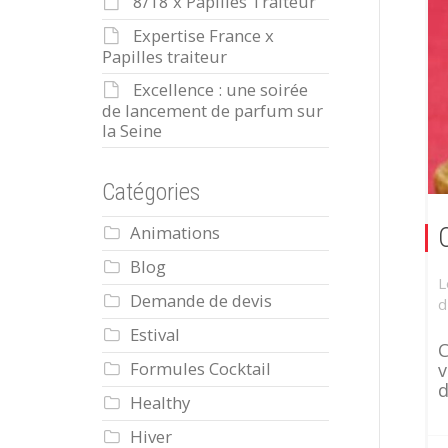
8/18 x Papilles Traiteur
Expertise France x
Papilles traiteur
Excellence : une soirée
de lancement de parfum sur
la Seine
Catégories
Animations
C
Blog
L
Demande de devis
d
Estival
C
Formules Cocktail
v
d
Healthy
Hiver