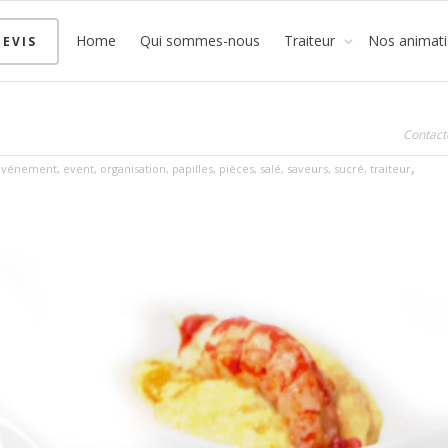
Home
Qui sommes-nous
Traiteur
Nos animat
EVIS
Contact
,
événement
,
event
,
organisation
,
papilles
,
pièces
,
salé
,
saveurs
,
sucré
,
traiteur