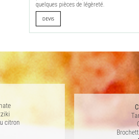
quelques pièces de légèreté.
DEVIS
mate
C
ziki
Ta
 citron
Brochet