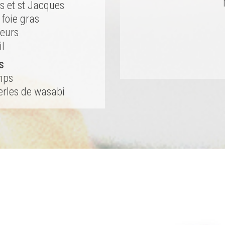
s et st Jacques
 foie gras
veurs
il
s
mps
erles de wasabi