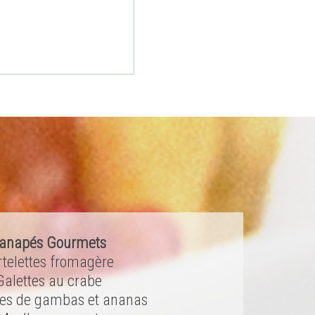
anapés Gourmets
rtelettes fromagère
Galettes au crabe
tes de gambas et ananas