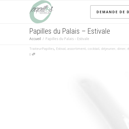
DEMANDE DE D
Papilles du Palais – Estivale
Accueil
Papilles du Palais – Estivale
,
TraiteurPapilles
Estival
,
assortiment
,
cocktail
,
déjeuner
,
diner
,
0