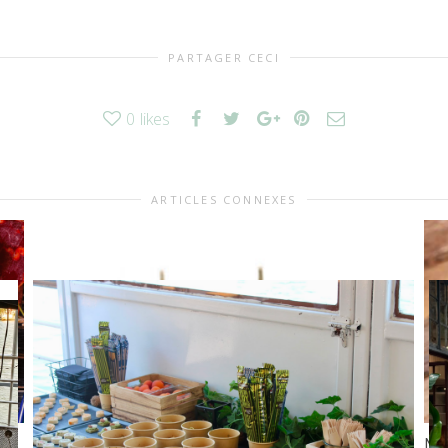
PARTAGER CECI
0
likes
ARTICLES CONNEXES
No