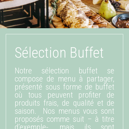
Sélection Buffet
Notre sélection buffet se
compose de menu à partager,
présenté sous forme de buffet
où tous peuvent profiter de
produits frais, de qualité et de
saison.
Nos menus vous sont
proposés comme suit – à titre
d’exemple-, mais ils sont