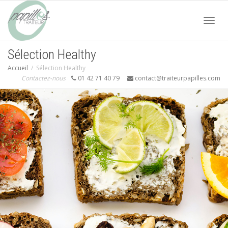
Acti
Sélection Healthy
Accueil
Sélection Healthy
navi
Contactez-nous
01 42 71 40 79
contact@traiteurpapilles.com