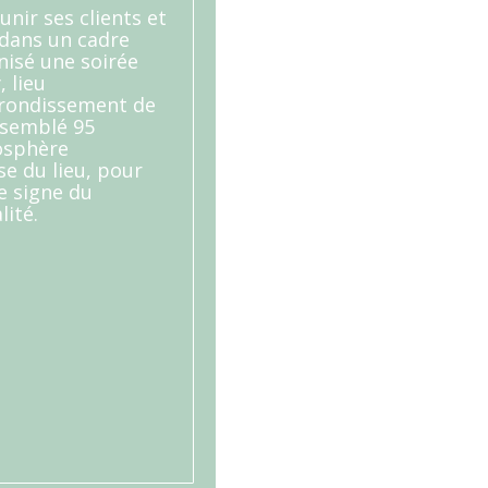
éunir ses clients et
 dans un cadre
nisé une soirée
, lieu
rrondissement de
ssemblé 95
osphère
se du lieu, pour
e signe du
lité.