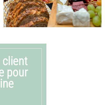
 client
e pour
sine