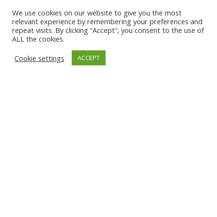
We use cookies on our website to give you the most
relevant experience by remembering your preferences and
repeat visits. By clicking “Accept”, you consent to the use of
ALL the cookies.
Cookie settings
ACCEPT
Expertise France x Papilles traiteur
Oppic x Papilles Traiteur
DEMANDE DE DEVIS
PARTAGER CECI