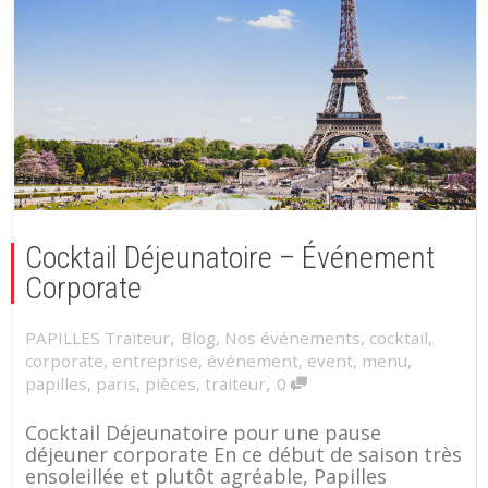
Cocktail Déjeunatoire – Événement
Corporate
,
PAPILLES Traiteur
Blog
,
Nos événements
,
cocktail
,
corporate
,
entreprise
,
événement
,
event
,
menu
,
,
papilles
,
paris
,
pièces
,
traiteur
0
Cocktail Déjeunatoire pour une pause
déjeuner corporate En ce début de saison très
ensoleillée et plutôt agréable, Papilles