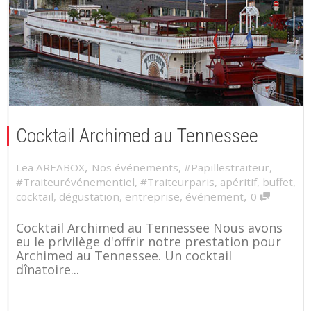
Cocktail Archimed au Tennessee
,
Lea AREABOX
Nos événements
,
#Papillestraiteur
,
#Traiteurévénementiel
,
#Traiteurparis
,
apéritif
,
buffet
,
,
cocktail
,
dégustation
,
entreprise
,
événement
0
Cocktail Archimed au Tennessee Nous avons
eu le privilège d'offrir notre prestation pour
Archimed au Tennessee. Un cocktail
dînatoire...