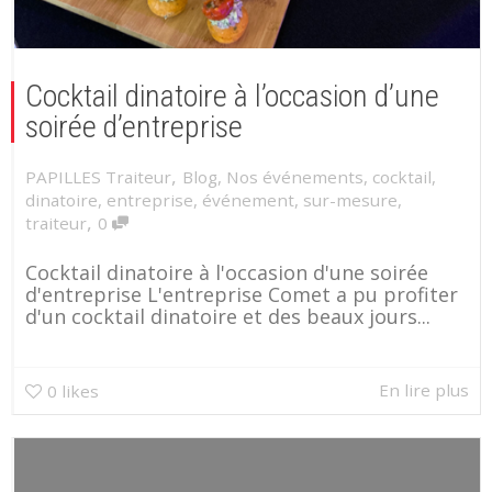
Cocktail dinatoire à l’occasion d’une
soirée d’entreprise
,
PAPILLES Traiteur
Blog
,
Nos événements
,
cocktail
,
dinatoire
,
entreprise
,
événement
,
sur-mesure
,
,
traiteur
0
Cocktail dinatoire à l'occasion d'une soirée
d'entreprise L'entreprise Comet a pu profiter
d'un cocktail dinatoire et des beaux jours...
En lire plus
0
likes