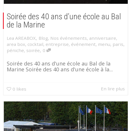
Soirée des 40 ans d’une école au Bal
de la Marine
,
Lea AREABOX
Blog
,
Nos événements
,
anniversaire
,
area box
,
cocktail
,
entreprise
,
événement
,
menu
,
paris
,
,
péniche
,
soirée
0
Soirée des 40 ans d'une école au Bal de la
Marine Soirée des 40 ans d'une école à la...
En lire plus
0
likes