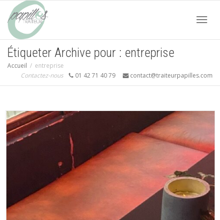
Acti
Étiqueter Archive pour : entreprise
Accueil
entreprise
navi
Contactez-nous
01 42 71 40 79
contact@traiteurpapilles.com