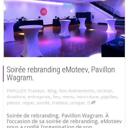
Soirée rebranding eMoteev, Pavillon
Wagram.
,
PAPILLES Traiteur
Blog
,
Nos événements
,
cocktail
,
dinatoire
,
entreprise
,
lieu
,
menu
,
nourriture
,
papilles
,
,
pièces
,
repas
,
soirée
,
traiteur
,
unique
0
Soirée de rebranding, Pavillon Wagram. À
l’occasion de sa soirée de rebranding, eMoteev
nous a confié l’organisation de son...