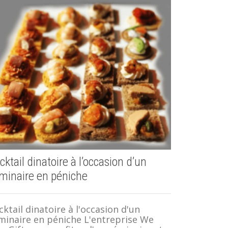
Animation
Connus de 
neuves ave
s’agisse de
cktail dinatoire à l’occasion d’un
minaire en péniche
cktail dinatoire à l'occasion d'un
minaire en péniche L'entreprise We