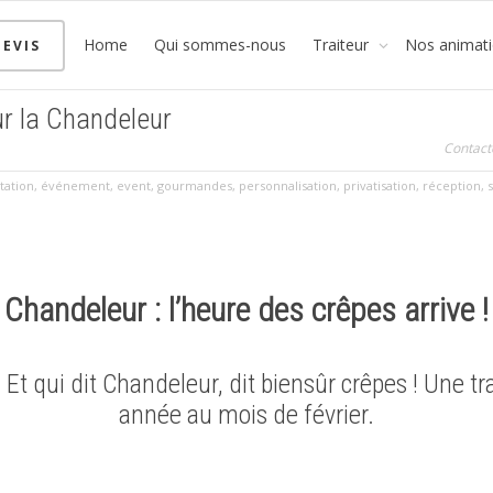
Home
Qui sommes-nous
Traiteur
Nos animat
EVIS
ur la Chandeleur
Contact
tation
,
événement
,
event
,
gourmandes
,
personnalisation
,
privatisation
,
réception
,
Chandeleur : l’heure des crêpes arrive !
 Et qui dit Chandeleur, dit biensûr crêpes ! Une t
année au mois de février.