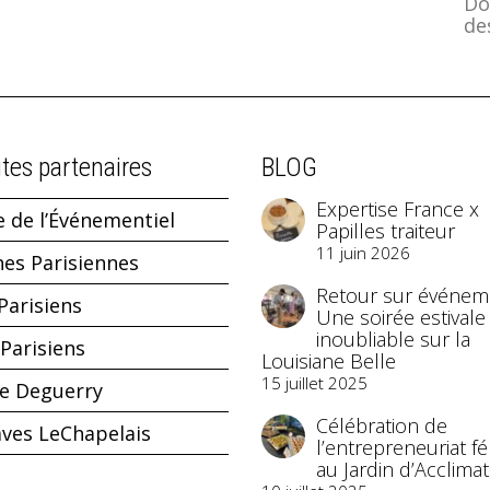
Do
des
ites partenaires
BLOG
Expertise France x
e de l’Événementiel
Papilles traiteur
11 juin 2026
hes Parisiennes
Retour sur événeme
Parisiens
Une soirée estivale
inoubliable sur la
Parisiens
Louisiane Belle
15 juillet 2025
ne Deguerry
Célébration de
aves LeChapelais
l’entrepreneuriat f
au Jardin d’Acclimat