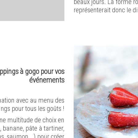
beaux jours. La forme ro
représenterait donc le di
oppings à gogo pour vos
événements
imation avec au menu des
ings pour tous les goûts !
ne multitude de choix en
, banane, pâte à tartiner,
ns, saumon,…) pour créer