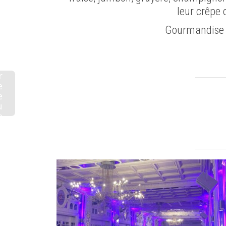
leur crêpe 
Gourmandise &
r
e
e
u
e
e