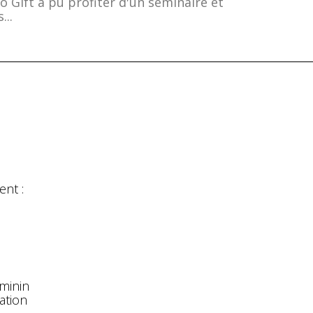
o Gift a pu profiter d'un séminaire et
...
nt :
éminin
ation