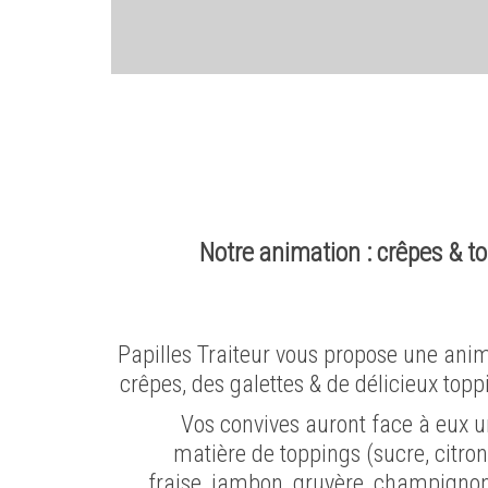
Notre animation : crêpes & t
Papilles Traiteur vous propose une an
crêpes, des galettes & de délicieux topp
Vos convives auront face à eux u
matière de toppings (sucre, citron
fraise, jambon, gruyère, champigno