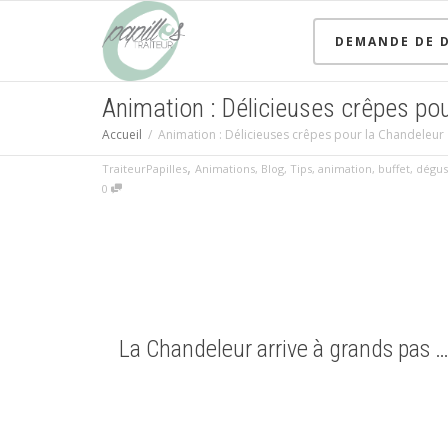
DEMANDE DE D
Animation : Délicieuses crêpes po
Accueil
Animation : Délicieuses crêpes pour la Chandeleur
,
TraiteurPapilles
Animations
,
Blog
,
Tips
,
animation
,
buffet
,
dégus
0
La Chandeleur arrive à grands pas …