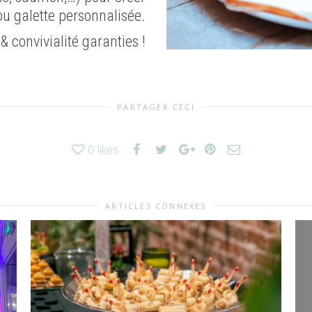
ou galette personnalisée.
 convivialité garanties !
PARTAGER CECI
0
likes
ARTICLES CONNEXES