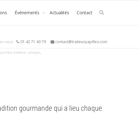
ions
Événements
Actualités
Contact
ez-nous
01 42 71 40 79
contact@traiteurpapilles.com
,
sucrées
,
traiteur
,
unique
radition gourmande qui a lieu chaque