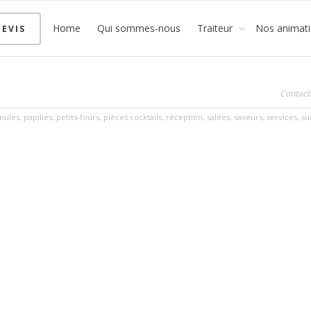
Home
Qui sommes-nous
Traiteur
Nos animat
EVIS
Contact
mules
,
papilles
,
petits-fours
,
pièces cocktails
,
réception
,
salées
,
saveurs
,
services
,
su