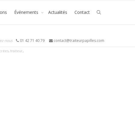
ions
Événements
Actualités
Contact
ez-nous
01 42 71 40 79
contact@traiteurpapilles.com
,
crées
,
traiteur