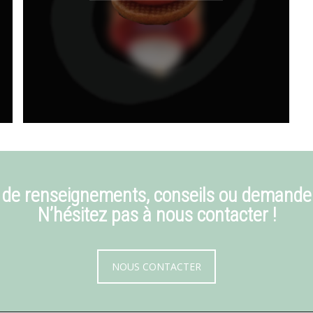
 de renseignements, conseils ou demande
N’hésitez pas à nous contacter !
NOUS CONTACTER