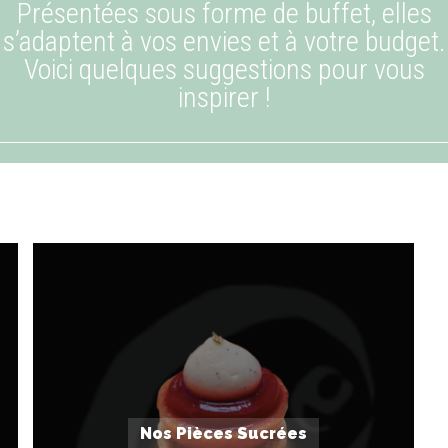
Présentées sous forme de buffet, elles
s’adaptent à vos envies et à votre budget.
Voici quelques suggestions pour vous
inspirer !
Nos Pièces Sucrées