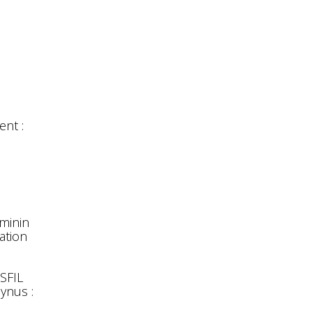
nt :
éminin
ation
 SFIL
ynus :