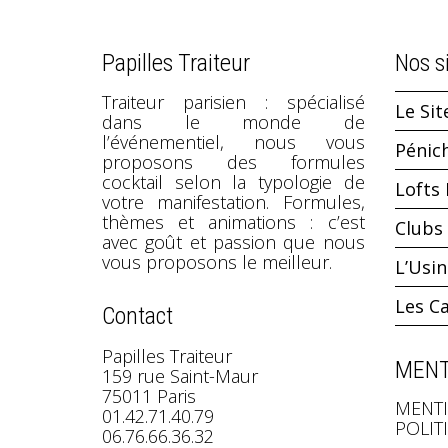
Papilles Traiteur
Nos s
Traiteur parisien : spécialisé
Le Sit
dans le monde de
l’événementiel, nous vous
Pénic
proposons des formules
cocktail selon la typologie de
Lofts 
votre manifestation. Formules,
thèmes et animations : c’est
Clubs 
avec goût et passion que nous
vous proposons le meilleur.
L’Usi
Les C
Contact
Papilles Traiteur
MENT
159 rue Saint-Maur
75011 Paris
MENTI
01.42.71.40.79
POLIT
06.76.66.36.32