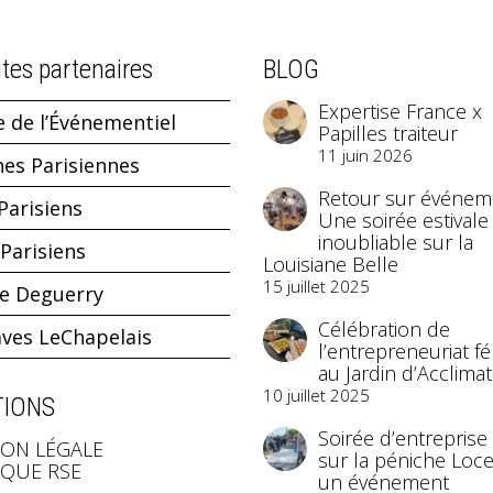
ites partenaires
BLOG
Expertise France x
e de l’Événementiel
Papilles traiteur
11 juin 2026
hes Parisiennes
Retour sur événeme
Parisiens
Une soirée estivale
inoubliable sur la
Parisiens
Louisiane Belle
15 juillet 2025
ne Deguerry
Célébration de
aves LeChapelais
l’entrepreneuriat f
au Jardin d’Acclimat
10 juillet 2025
IONS
Soirée d’entreprise
ON LÉGALE
sur la péniche Loce
IQUE RSE
un événement