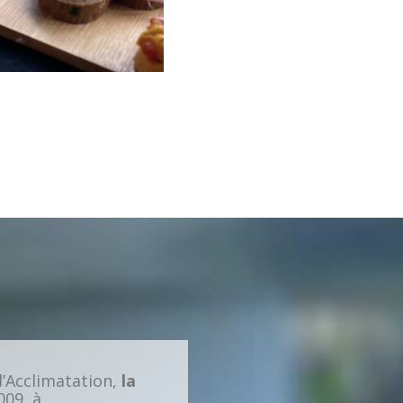
 d’Acclimatation,
la
009, à