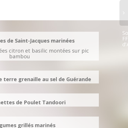
So
FF
es de Saint-Jacques marinées
d'
es citron et basilic montées sur pic
bambou
terre grenaille au sel de Guérande
hettes de Poulet Tandoori
gumes grillés marinés