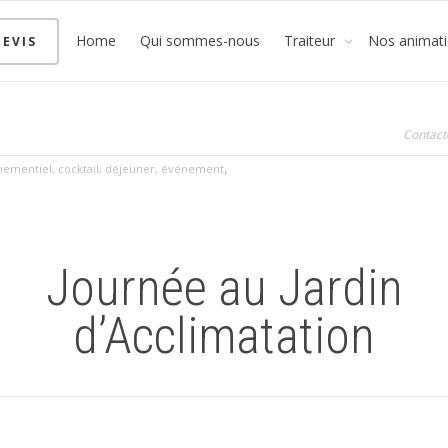
Home
Qui sommes-nous
Traiteur
Nos animat
EVIS
Contact
,
nementiel
,
cocktail
,
déjeuner
,
événement
Journée au Jardin
d’Acclimatation