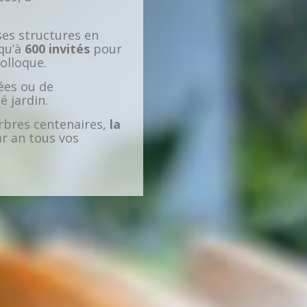
ses structures en
squ’à
600 invités
pour
olloque.
ées ou de
 jardin.
rbres centenaires,
la
ar an tous vos