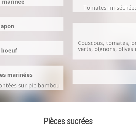
f marinée
Tomates mi-séchées,
hapon
Couscous, tomates, p
verts, oignons, olives
 boeuf
tes marinées
montées sur pic bambou
Pièces sucrées