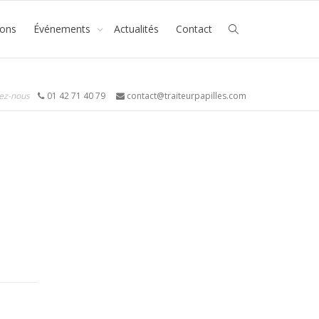
ions
Événements
Actualités
Contact
ez-nous
01 42 71 40 79
contact@traiteurpapilles.com