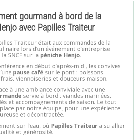
ment gourmand à bord de la
enjo avec Papilles Traiteur
apilles Traiteur était aux commandes de la
ulinaire lors d’un événement d’entreprise
 la SNCF sur la
péniche Henjo
.
nférence en début d’après-midi, les convives
d’une
pause café
sur le pont : boissons
 frais, viennoiseries et douceurs maison.
lace à une ambiance conviviale avec une
urmande
servie à bord : viandes marinées,
llés et accompagnements de saison. Le tout
place par notre équipe, pour une expérience
oureuse et décontractée.
ment sur l’eau, où
Papilles Traiteur
a su allier
ualité et générosité.