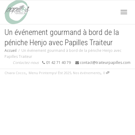
Acti
Un événement gourmand à bord de la
péniche Henjo avec Papilles Traiteur
navi
Accueil
Un événement gourmand à bord de la péniche Henjo avec
Papilles Traiteur
Contactez-nous
01 42 71 40 79
contact@traiteurpapilles.com
,
,
Chiara Cocco
Menu Printemps/ Été 2025
,
Nos événements
0