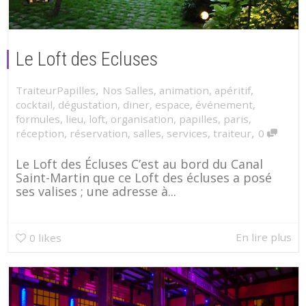
Le Loft des Ecluses
,
TraiteurPapilles
Nos Salles
,
animation
,
apéritif
,
cocktail
,
dégustation
,
diner
,
espace
,
événement
,
formules
,
lieu
,
loft
,
organisation
,
papilles
,
paris
,
,
réception
,
réservation
,
salles
,
services
,
traiteur
0
Le Loft des Écluses C’est au bord du Canal
Saint-Martin que ce Loft des écluses a posé
ses valises ; une adresse à...
En lire plus
0
likes