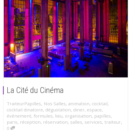
La Cité du Cinéma
,
TraiteurPapilles
Nos Salles
,
animation
,
cocktail
,
cocktail dinatoire
,
dégustation
,
diner
,
espace
,
événement
,
formules
,
lieu
,
organisation
,
papilles
,
,
paris
,
réception
,
réservation
,
salles
,
services
,
traiteur
0