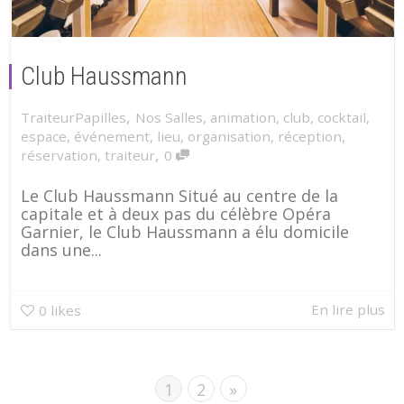
Club Haussmann
,
TraiteurPapilles
Nos Salles
,
animation
,
club
,
cocktail
,
espace
,
événement
,
lieu
,
organisation
,
réception
,
,
réservation
,
traiteur
0
Le Club Haussmann Situé au centre de la
capitale et à deux pas du célèbre Opéra
Garnier, le Club Haussmann a élu domicile
dans une...
En lire plus
0
likes
1
2
»