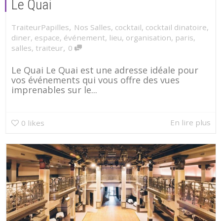
Le Quai
,
TraiteurPapilles
Nos Salles
,
cocktail
,
cocktail dinatoire
,
diner
,
espace
,
événement
,
lieu
,
organisation
,
paris
,
,
salles
,
traiteur
0
Le Quai Le Quai est une adresse idéale pour
vos événements qui vous offre des vues
imprenables sur le...
En lire plus
0
likes