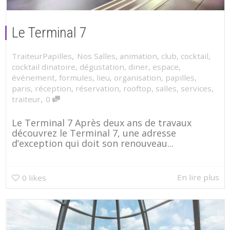
Le Terminal 7
,
TraiteurPapilles
Nos Salles
,
animation
,
club
,
cocktail
,
cocktail dinatoire
,
dégustation
,
diner
,
espace
,
événement
,
formules
,
lieu
,
organisation
,
papilles
,
paris
,
réception
,
réservation
,
rooftop
,
salles
,
services
,
,
traiteur
0
Le Terminal 7 Après deux ans de travaux
découvrez le Terminal 7, une adresse
d’exception qui doit son renouveau...
En lire plus
0
likes