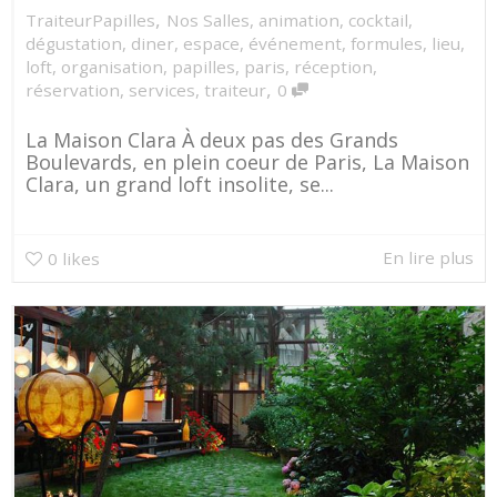
,
TraiteurPapilles
Nos Salles
,
animation
,
cocktail
,
dégustation
,
diner
,
espace
,
événement
,
formules
,
lieu
,
loft
,
organisation
,
papilles
,
paris
,
réception
,
,
réservation
,
services
,
traiteur
0
La Maison Clara À deux pas des Grands
Boulevards, en plein coeur de Paris, La Maison
Clara, un grand loft insolite, se...
En lire plus
0
likes