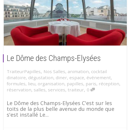
Le Dôme des Champs-Elysées
,
TraiteurPapilles
Nos Salles
,
animation
,
cocktail
dinatoire
,
dégustation
,
diner
,
espace
,
événement
,
formules
,
lieu
,
organisation
,
papilles
,
paris
,
réception
,
,
réservation
,
salles
,
services
,
traiteur
0
Le Dôme des Champs-Elysées C'est sur les
toits de la plus belle avenue du monde que
s'est installé Le...