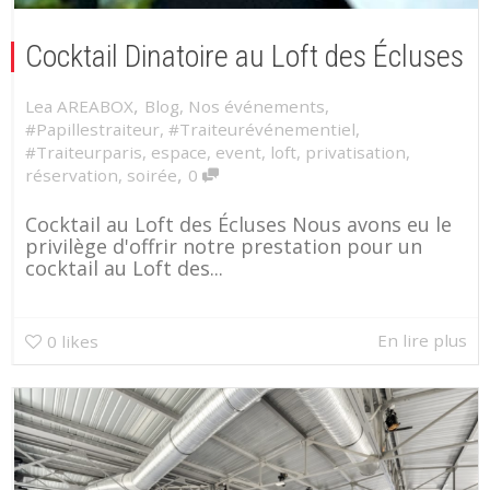
Cocktail Dinatoire au Loft des Écluses
,
Lea AREABOX
Blog
,
Nos événements
,
#Papillestraiteur
,
#Traiteurévénementiel
,
#Traiteurparis
,
espace
,
event
,
loft
,
privatisation
,
,
réservation
,
soirée
0
Cocktail au Loft des Écluses Nous avons eu le
privilège d'offrir notre prestation pour un
cocktail au Loft des...
En lire plus
0
likes