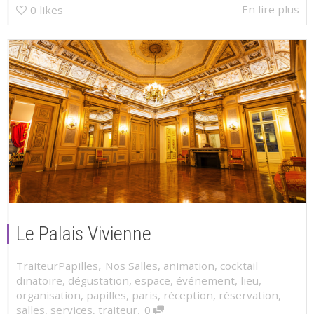
En lire plus
0
likes
Le Palais Vivienne
,
TraiteurPapilles
Nos Salles
,
animation
,
cocktail
dinatoire
,
dégustation
,
espace
,
événement
,
lieu
,
organisation
,
papilles
,
paris
,
réception
,
réservation
,
,
salles
,
services
,
traiteur
0