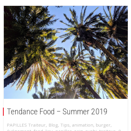
Tendance Food – Summer 2019
,
PAPILLES Traiteur
Blog
,
Tips
,
animation
,
burger
,
,
événement
,
food
,
lieu
,
papilles
,
sain
,
sushi
,
traiteur
0