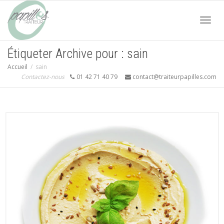
Acti
Étiqueter Archive pour : sain
Accueil
sain
navi
Contactez-nous
01 42 71 40 79
contact@traiteurpapilles.com