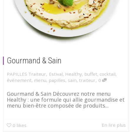
Gourmand & Sain
,
PAPILLES Traiteur
Estival
,
Healthy
,
buffet
,
cocktail
,
,
événement
,
menu
,
papilles
,
sain
,
traiteur
0
Gourmand & Sain Découvrez notre menu
Healthy : une formule qui allie gourmandise et
menu bien-être composée de produits...
En lire plus
0
likes