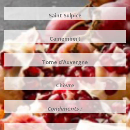
Saint Sulpice
Camembert
Tome d’Auvergne
Chèvre
Condiments :