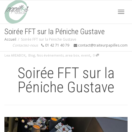
Acti
Soirée FFT sur la Péniche Gustave
Accueil
Soirée FFT sur la Péniche Gustave
navi
Contactez-nous
01 42 71 40 79
contact@traiteurpapilles.com
,
,
Lea AREABOX
Blog
,
Nos événements
,
area box
,
event
0
Soirée FFT sur la
Péniche Gustave