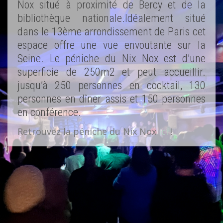
Nox situé à proximité de Bercy et de la
bibliothèque nationale.Idéalement situé
dans le 13ème arrondissement de Paris cet
espace offre une vue envoutante sur la
Seine. Le péniche du Nix Nox est d’une
superficie de 250m2 et peut accueillir.
jusqu’à 250 personnes en cocktail, 130
personnes en dîner assis et 150 personnes
en conférence.
Retrouvez la péniche du Nix Nox
ici
!