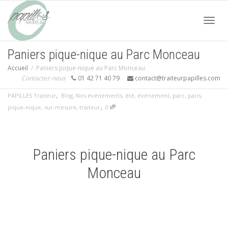
Acti
Paniers pique-nique au Parc Monceau
Accueil
Paniers pique-nique au Parc Monceau
navi
Contactez-nous
01 42 71 40 79
contact@traiteurpapilles.com
,
PAPILLES Traiteur
Blog
,
Nos événements
,
été
,
événement
,
parc
,
paris
,
,
pique-nique
,
sur-mesure
,
traiteur
0
Paniers pique-nique au Parc
Monceau