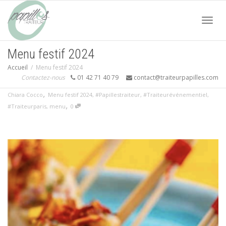
Acti
Menu festif 2024
Accueil
Menu festif 2024
navi
Contactez-nous
01 42 71 40 79
contact@traiteurpapilles.com
,
Chiara Cocco
Menu festif 2024
,
#Papillestraiteur
,
#Traiteurévénementiel
,
,
#Traiteurparis
,
menu
0