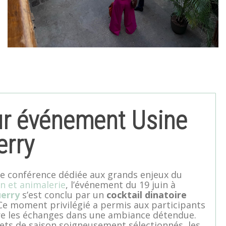
ur événement Usine
erry
une conférence dédiée aux grands enjeux du
in et animalerie
, l’événement du 19 juin à
erry
s’est conclu par un
cocktail dinatoire
Ce moment privilégié a permis aux participants
re les échanges dans une ambiance détendue.
ts de saison soigneusement sélectionnés, les