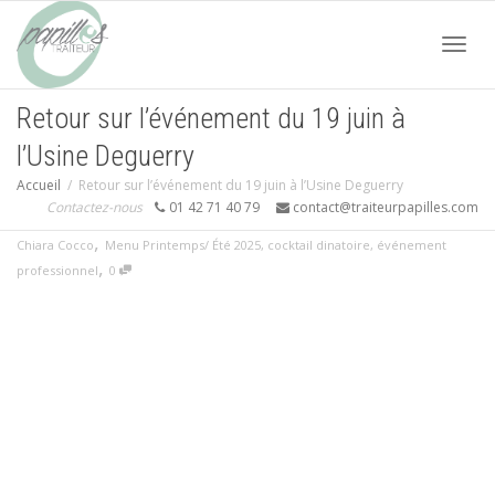
Acti
Retour sur l’événement du 19 juin à
l’Usine Deguerry
navi
Accueil
Retour sur l’événement du 19 juin à l’Usine Deguerry
Contactez-nous
01 42 71 40 79
contact@traiteurpapilles.com
,
Chiara Cocco
Menu Printemps/ Été 2025
,
cocktail dinatoire
,
événement
,
professionnel
0