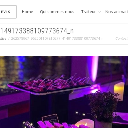
Home
Qui sommes-nous
Traiteur
Nos animat
EVIS
4149173388109773674_n
stive
262578967_962501107810277_4149173388109773674_n
Contact