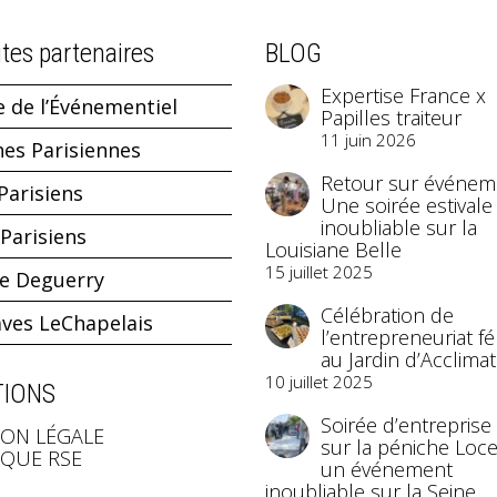
ites partenaires
BLOG
Expertise France x
e de l’Événementiel
Papilles traiteur
11 juin 2026
hes Parisiennes
Retour sur événeme
Parisiens
Une soirée estivale
inoubliable sur la
Parisiens
Louisiane Belle
15 juillet 2025
ne Deguerry
Célébration de
aves LeChapelais
l’entrepreneuriat f
au Jardin d’Acclimat
10 juillet 2025
IONS
Soirée d’entreprise
ON LÉGALE
sur la péniche Loce
IQUE RSE
un événement
inoubliable sur la Seine