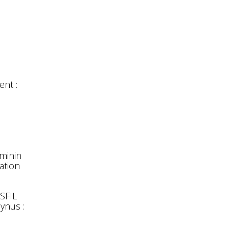
nt :
éminin
ation
 SFIL
ynus :