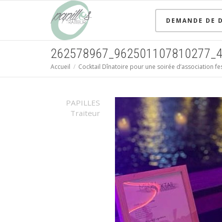
DEMANDE DE D
262578967_962501107810277_
Accueil
Cocktail Dînatoire pour une soirée d’association fe
PAPILLES
Traiteur