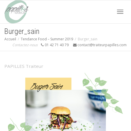
Acti
Burger_sain
Accueil
Tendance Food – Summer 2019
Burger_sain
navi
Contactez-nous
01 42 71 40 79
contact@traiteurpapilles.com
PAPILLES Traiteur