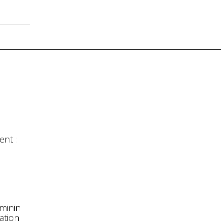
nt :
éminin
ation