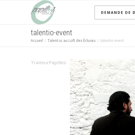
DEMANDE DE D
talentio-event
Accueil
Talent.io au Loft des Écluses
talentio-event
TraiteurPapilles