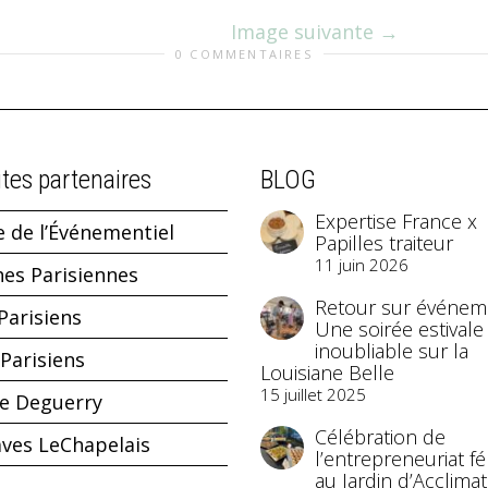
Image suivante
0 COMMENTAIRES
ites partenaires
BLOG
Expertise France x
e de l’Événementiel
Papilles traiteur
11 juin 2026
hes Parisiennes
Retour sur événeme
Parisiens
Une soirée estivale
inoubliable sur la
Parisiens
Louisiane Belle
15 juillet 2025
ne Deguerry
Célébration de
aves LeChapelais
l’entrepreneuriat f
au Jardin d’Acclimat