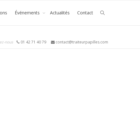
ions
Événements
Actualités
Contact
ez-nous
01 42 71 40 79
contact@traiteurpapilles.com