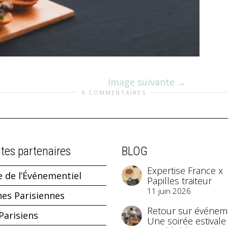
Image suivante
0 COMMENTAIRES
ites partenaires
BLOG
Expertise France x
e de l’Événementiel
Papilles traiteur
11 juin 2026
hes Parisiennes
Retour sur événeme
Parisiens
Une soirée estivale