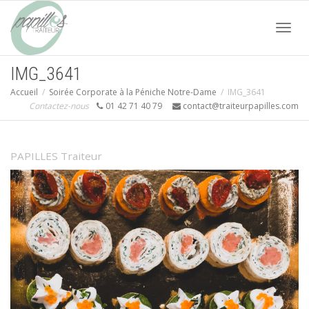
Acti
IMG_3641
Accueil
Soirée Corporate à la Péniche Notre-Dame
IMG_3641
navi
Contactez-nous
01 42 71 40 79
contact@traiteurpapilles.com
PAPILLES Traiteur