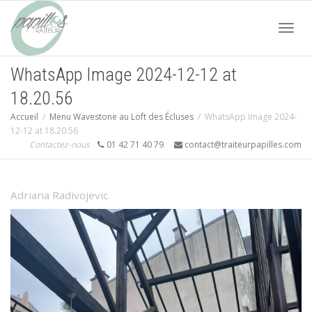
Acti
WhatsApp Image 2024-12-12 at
18.20.56
navi
Accueil
Menu Wavestone au Loft des Écluses
WhatsApp Image 2024-
12-12 at 18.20.56
Contactez-nous
01 42 71 40 79
contact@traiteurpapilles.com
Adriana Radivojevic