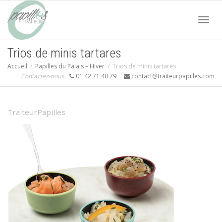
Acti
Trios de minis tartares
Accueil
Papilles du Palais – Hiver
Trios de minis tartares
navi
Contactez-nous
01 42 71 40 79
contact@traiteurpapilles.com
TraiteurPapilles