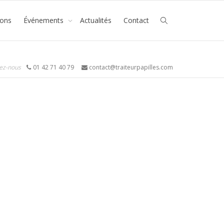
ions
Événements
Actualités
Contact
ez-nous
01 42 71 40 79
contact@traiteurpapilles.com