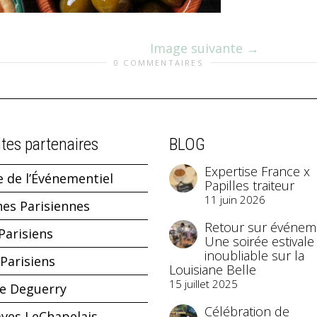
Image suivante
0 COMMENTAIRES
ites partenaires
BLOG
Expertise France x
e de l’Événementiel
Papilles traiteur
11 juin 2026
hes Parisiennes
Retour sur événeme
Parisiens
Une soirée estivale
inoubliable sur la
Parisiens
Louisiane Belle
15 juillet 2025
ne Deguerry
Célébration de
aves LeChapelais