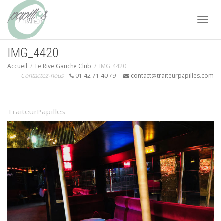
Acti
IMG_4420
Accueil
Le Rive Gauche Club
IMG_4420
navi
Contactez-nous
01 42 71 40 79
contact@traiteurpapilles.com
TraiteurPapilles