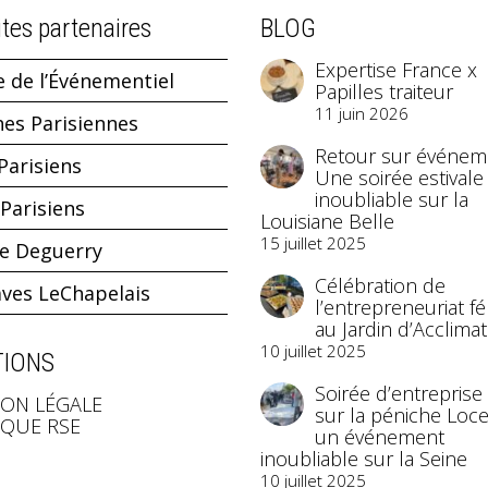
ites partenaires
BLOG
Expertise France x
e de l’Événementiel
Papilles traiteur
11 juin 2026
hes Parisiennes
Retour sur événeme
Parisiens
Une soirée estivale
inoubliable sur la
Parisiens
Louisiane Belle
15 juillet 2025
ne Deguerry
Célébration de
aves LeChapelais
l’entrepreneuriat f
au Jardin d’Acclimat
10 juillet 2025
IONS
Soirée d’entreprise
ON LÉGALE
sur la péniche Loce
IQUE RSE
un événement
inoubliable sur la Seine
10 juillet 2025