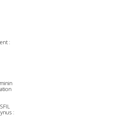
nt :
éminin
ation
 SFIL
ynus :