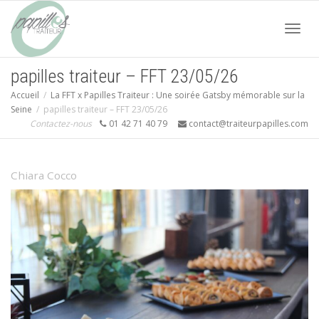
Acti
papilles traiteur – FFT 23/05/26
Accueil
La FFT x Papilles Traiteur : Une soirée Gatsby mémorable sur la
navi
Seine
papilles traiteur – FFT 23/05/26
Contactez-nous
01 42 71 40 79
contact@traiteurpapilles.com
Chiara Cocco