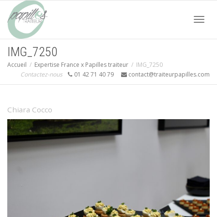
Acti
IMG_7250
Accueil
Expertise France x Papilles traiteur
IMG_7250
navi
Contactez-nous
01 42 71 40 79
contact@traiteurpapilles.com
Chiara Cocco