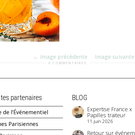
Image précédente
Image suivante
0 COMMENTAIRES
ites partenaires
BLOG
Expertise France x
e de l’Événementiel
Papilles traiteur
11 juin 2026
hes Parisiennes
Retour sur événeme