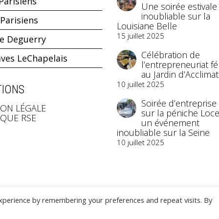
Parisiens
Une soirée estivale
inoubliable sur la
Parisiens
Louisiane Belle
15 juillet 2025
ne Deguerry
Célébration de
aves LeChapelais
l’entrepreneuriat f
au Jardin d’Acclimat
10 juillet 2025
IONS
Soirée d’entreprise
ON LÉGALE
sur la péniche Loce
IQUE RSE
un événement
inoubliable sur la Seine
10 juillet 2025
xperience by remembering your preferences and repeat visits. By
2023 Papilles Traiteur
- Traiteur Événementiel - Par