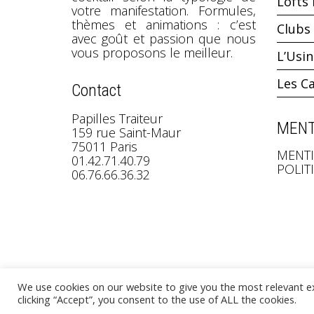
Lofts 
votre manifestation. Formules,
thèmes et animations : c’est
Clubs 
avec goût et passion que nous
vous proposons le meilleur.
L’Usi
Les C
Contact
Papilles Traiteur
MENT
159 rue Saint-Maur
75011 Paris
MENTI
01.42.71.40.79
POLIT
06.76.66.36.32
We use cookies on our website to give you the most relevant e
©
clicking “Accept”, you consent to the use of ALL the cookies.