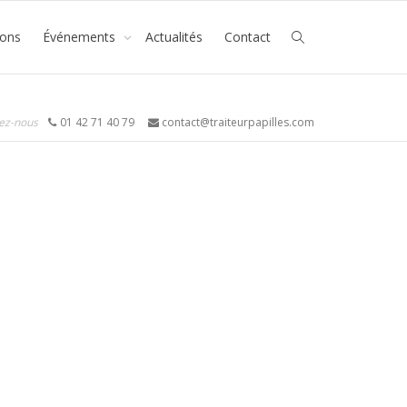
ions
Événements
Actualités
Contact
ez-nous
01 42 71 40 79
contact@traiteurpapilles.com