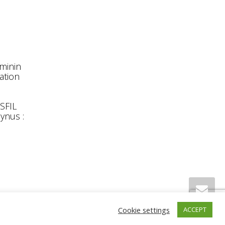
éminin
ation
 SFIL
ynus :
is
Cookie settings
ACCEPT