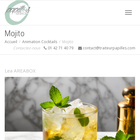
Acti
Mojito
Accueil
Animation Cocktails
Mojito
navi
Contactez-nous
01 42 71 40 79
contact@traiteurpapilles.com
Lea AREABOX