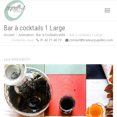
Acti
Bar à cocktails 1 Large
Accueil
Animation : Bar à Cocktails JAllA
Bar à cocktails 1 Large
navi
Contactez-nous
01 42 71 40 79
contact@traiteurpapilles.com
Lea AREABOX