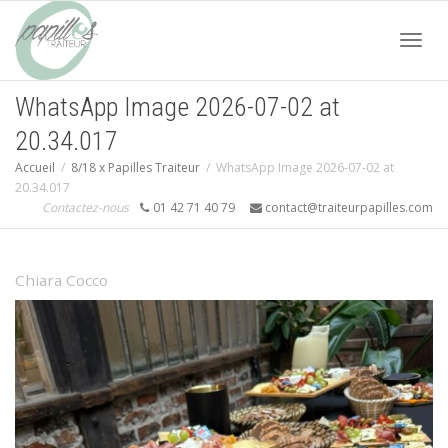
Acti
WhatsApp Image 2026-07-02 at
20.34.017
navi
Accueil
8/18 x Papilles Traiteur
WhatsApp Image 2026-07-02 at
20.34.017
Contactez-nous
01 42 71 40 79
contact@traiteurpapilles.com
Chiara Cocco