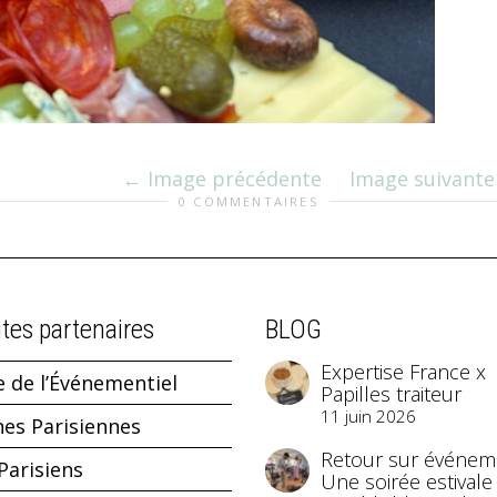
Image précédente
Image suivante
0 COMMENTAIRES
ites partenaires
BLOG
Expertise France x
e de l’Événementiel
Papilles traiteur
11 juin 2026
hes Parisiennes
Retour sur événeme
Parisiens
Une soirée estivale