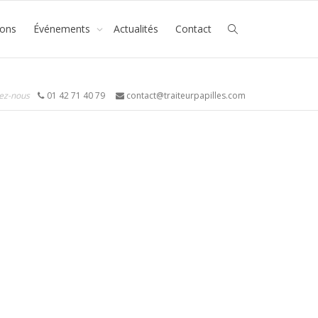
ions
Événements
Actualités
Contact
ez-nous
01 42 71 40 79
contact@traiteurpapilles.com