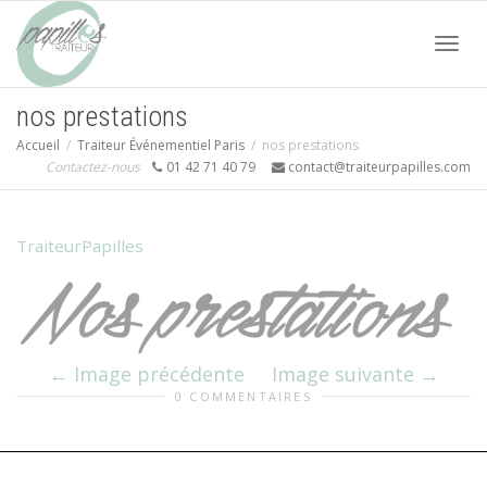
Acti
nos prestations
Accueil
Traiteur Événementiel Paris
nos prestations
navi
Contactez-nous
01 42 71 40 79
contact@traiteurpapilles.com
TraiteurPapilles
Image précédente
Image suivante
0 COMMENTAIRES