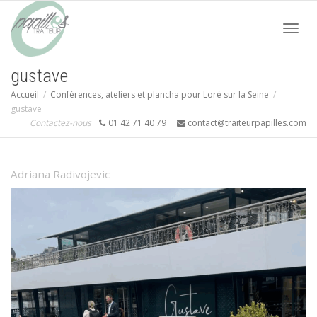
Acti
gustave
Accueil
Conférences, ateliers et plancha pour Loré sur la Seine
navi
gustave
Contactez-nous
01 42 71 40 79
contact@traiteurpapilles.com
Adriana Radivojevic