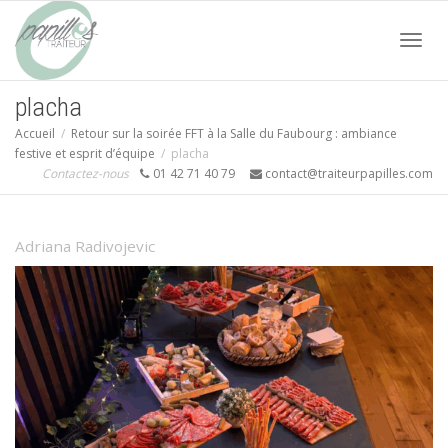
Acti
placha
Accueil
Retour sur la soirée FFT à la Salle du Faubourg : ambiance
navi
festive et esprit d’équipe
placha
Contactez-nous
01 42 71 40 79
contact@traiteurpapilles.com
Adriana Radivojevic