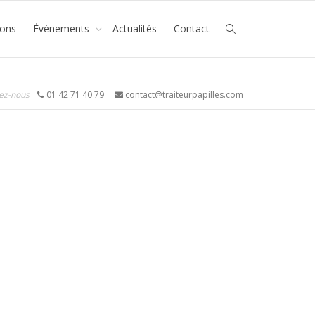
ions
Événements
Actualités
Contact
ez-nous
01 42 71 40 79
contact@traiteurpapilles.com