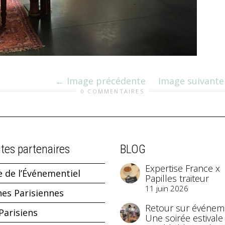
Image précédente
Image suivante
0 COMMENTAIRES
ites partenaires
BLOG
Expertise France x
e de l’Événementiel
Papilles traiteur
11 juin 2026
hes Parisiennes
Retour sur événeme
Parisiens
Une soirée estivale