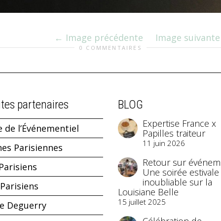
Image précédente
Image suivante
0 COMMENTAIRES
ites partenaires
BLOG
Expertise France x
e de l’Événementiel
Papilles traiteur
11 juin 2026
hes Parisiennes
Retour sur événeme
Parisiens
Une soirée estivale
inoubliable sur la
Parisiens
Louisiane Belle
15 juillet 2025
ne Deguerry