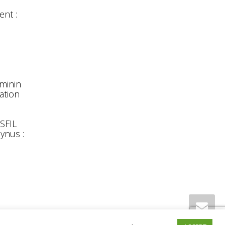
nt :
éminin
ation
 SFIL
ynus :