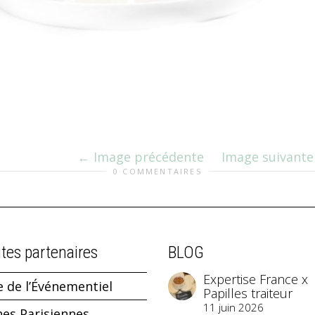
Image précédente
Image suivante
0 COMMENTAIRES
ites partenaires
BLOG
Expertise France x
e de l’Événementiel
Papilles traiteur
11 juin 2026
hes Parisiennes