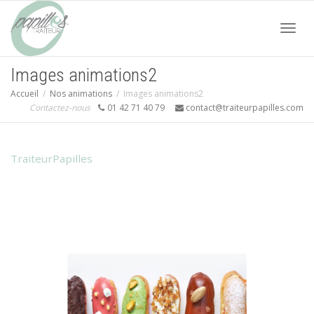
Acti
Images animations2
Accueil
Nos animations
Images animations2
navi
Contactez-nous
01 42 71 40 79
contact@traiteurpapilles.com
TraiteurPapilles