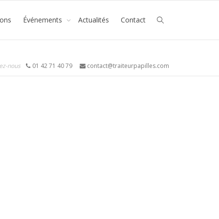
ions
Événements
Actualités
Contact
ez-nous
01 42 71 40 79
contact@traiteurpapilles.com