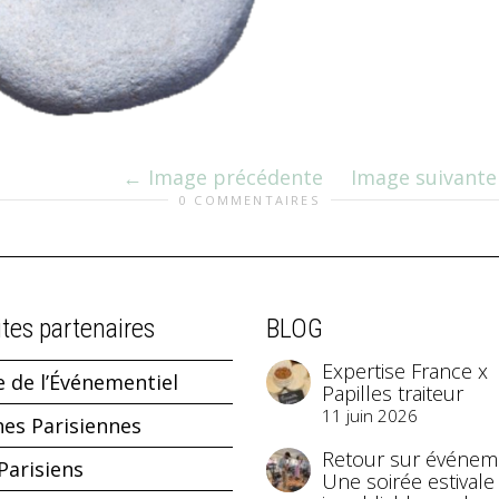
Image précédente
Image suivante
0 COMMENTAIRES
ites partenaires
BLOG
Expertise France x
e de l’Événementiel
Papilles traiteur
11 juin 2026
hes Parisiennes
Retour sur événeme
Parisiens
Une soirée estivale