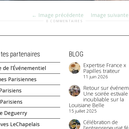
Image précédente
Image suivante
0 COMMENTAIRES
ites partenaires
BLOG
Expertise France x
e de l’Événementiel
Papilles traiteur
11 juin 2026
hes Parisiennes
Retour sur événeme
Parisiens
Une soirée estivale
inoubliable sur la
Parisiens
Louisiane Belle
15 juillet 2025
ne Deguerry
Célébration de
aves LeChapelais
l’entrepreneuriat f