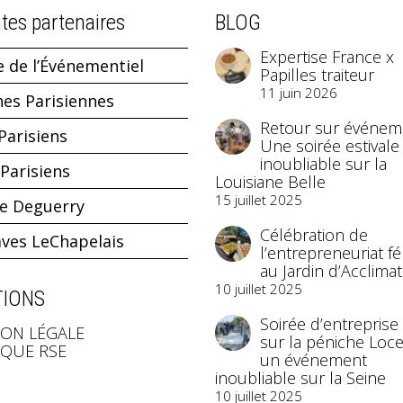
ites partenaires
BLOG
Expertise France x
e de l’Événementiel
Papilles traiteur
11 juin 2026
hes Parisiennes
Retour sur événeme
Parisiens
Une soirée estivale
inoubliable sur la
Parisiens
Louisiane Belle
15 juillet 2025
ne Deguerry
Célébration de
aves LeChapelais
l’entrepreneuriat f
au Jardin d’Acclimat
10 juillet 2025
IONS
Soirée d’entreprise
ON LÉGALE
sur la péniche Loce
IQUE RSE
un événement
inoubliable sur la Seine
10 juillet 2025