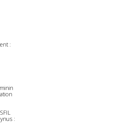
nt :
éminin
ation
 SFIL
ynus :