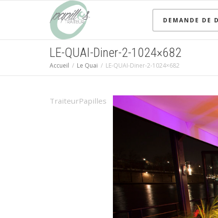
DEMANDE DE D
LE-QUAI-Diner-2-1024×682
Accueil
Le Quai
LE-QUAI-Diner-2-1024×682
TraiteurPapilles