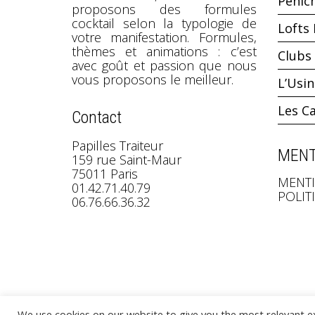
Pénic
proposons des formules
cocktail selon la typologie de
Lofts 
votre manifestation. Formules,
thèmes et animations : c’est
Clubs 
avec goût et passion que nous
vous proposons le meilleur.
L’Usi
Les C
Contact
Papilles Traiteur
MENT
159 rue Saint-Maur
75011 Paris
MENTI
01.42.71.40.79
POLIT
06.76.66.36.32
We use cookies on our website to give you the most relevant e