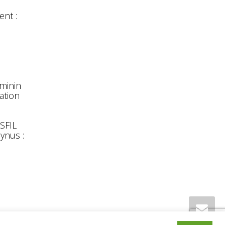
nt :
éminin
ation
 SFIL
ynus :