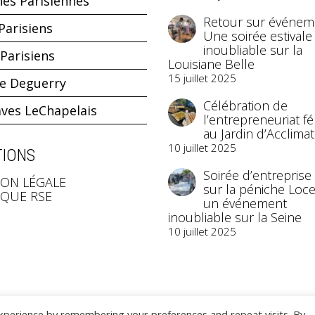
hes Parisiennes
Retour sur événeme
Parisiens
Une soirée estivale
inoubliable sur la
Parisiens
Louisiane Belle
15 juillet 2025
ne Deguerry
Célébration de
aves LeChapelais
l’entrepreneuriat f
au Jardin d’Acclimat
10 juillet 2025
IONS
Soirée d’entreprise
ON LÉGALE
sur la péniche Loce
IQUE RSE
un événement
inoubliable sur la Seine
10 juillet 2025
xperience by remembering your preferences and repeat visits. By