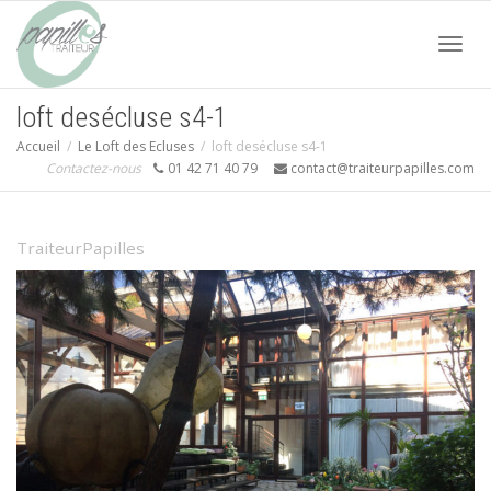
Acti
loft desécluse s4-1
Accueil
Le Loft des Ecluses
loft desécluse s4-1
navi
Contactez-nous
01 42 71 40 79
contact@traiteurpapilles.com
TraiteurPapilles