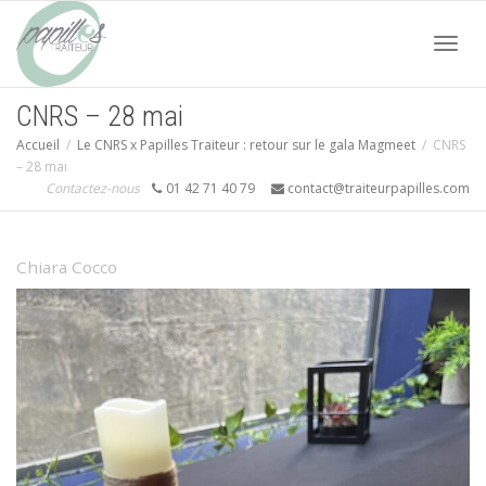
Acti
CNRS – 28 mai
Accueil
Le CNRS x Papilles Traiteur : retour sur le gala Magmeet
CNRS
navi
– 28 mai
Contactez-nous
01 42 71 40 79
contact@traiteurpapilles.com
Chiara Cocco