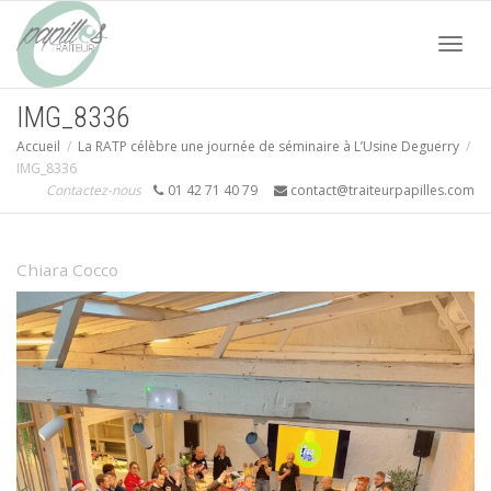
Acti
IMG_8336
Accueil
La RATP célèbre une journée de séminaire à L’Usine Deguerry
navi
IMG_8336
Contactez-nous
01 42 71 40 79
contact@traiteurpapilles.com
Chiara Cocco