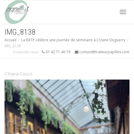
Acti
IMG_8138
Accueil
La RATP célèbre une journée de séminaire à L’Usine Deguerry
navi
IMG_8138
Contactez-nous
01 42 71 40 79
contact@traiteurpapilles.com
Chiara Cocco